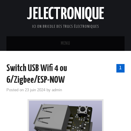
JELECTRONIQUE
ICI ON BRICOLE DES TRUCS ÉLECTRONIQUES
MENU
ACCUEIL
Switch USB Wifi 4 ou
1
ELECTRONIQUE
6/Zigbee/ESP-NOW
DOMOTIQUE
Posted on
23 juin 2024
by
admin
INFORMATIQUE
WIKIELECTRONIQUE