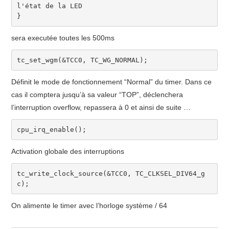
l'état de la LED
}
sera executée toutes les 500ms
tc_set_wgm
(
&
TCC0
,
 TC_WG_NORMAL
)
;
Définit le mode de fonctionnement “Normal” du timer. Dans ce
cas il comptera jusqu’à sa valeur “TOP”, déclenchera
l’interruption overflow, repassera à 0 et ainsi de suite …
cpu_irq_enable
(
)
;
Activation globale des interruptions
tc_write_clock_source
(
&
TCC0
,
 TC_CLKSEL_DIV64_g
c
)
;
On alimente le timer avec l’horloge système / 64