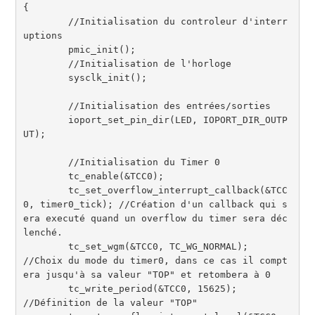
{
//Initialisation du controleur d'interr
uptions
	pmic_init
(
)
;
//Initialisation de l'horloge	
	sysclk_init
(
)
;
//Initialisation des entrées/sorties
	ioport_set_pin_dir
(
LED
,
 IOPORT_DIR_OUTP
UT
)
;
//Initialisation du Timer 0
	tc_enable
(
&
TCC0
)
;
	tc_set_overflow_interrupt_callback
(
&
TCC
0
,
 timer0_tick
)
;
//Création d'un callback qui s
era executé quand un overflow du timer sera déc
lenché.
	tc_set_wgm
(
&
TCC0
,
 TC_WG_NORMAL
)
;
//Choix du mode du timer0, dans ce cas il compt
era jusqu'à sa valeur "TOP" et retombera à 0
	tc_write_period
(
&
TCC0
,
15625
)
;
//Définition de la valeur "TOP"	