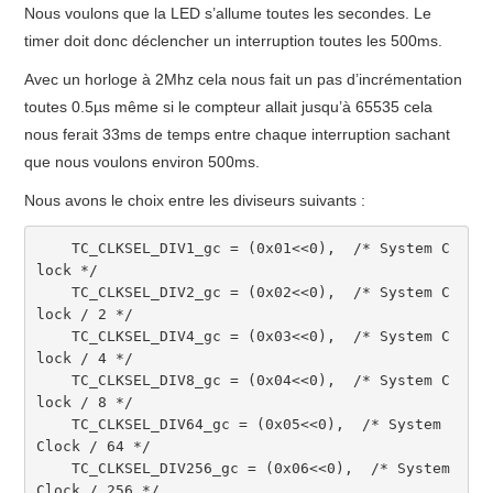
Nous voulons que la LED s’allume toutes les secondes. Le
timer doit donc déclencher un interruption toutes les 500ms.
Avec un horloge à 2Mhz cela nous fait un pas d’incrémentation
toutes 0.5µs même si le compteur allait jusqu’à 65535 cela
nous ferait 33ms de temps entre chaque interruption sachant
que nous voulons environ 500ms.
Nous avons le choix entre les diviseurs suivants :
    TC_CLKSEL_DIV1_gc 
=
(
0x01
<<
0
)
,
/* System C
lock */
    TC_CLKSEL_DIV2_gc 
=
(
0x02
<<
0
)
,
/* System C
lock / 2 */
    TC_CLKSEL_DIV4_gc 
=
(
0x03
<<
0
)
,
/* System C
lock / 4 */
    TC_CLKSEL_DIV8_gc 
=
(
0x04
<<
0
)
,
/* System C
lock / 8 */
    TC_CLKSEL_DIV64_gc 
=
(
0x05
<<
0
)
,
/* System 
Clock / 64 */
    TC_CLKSEL_DIV256_gc 
=
(
0x06
<<
0
)
,
/* System 
Clock / 256 */