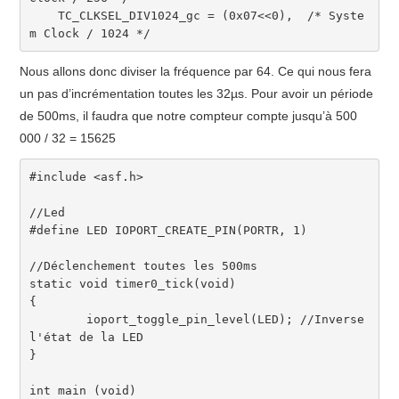
    TC_CLKSEL_DIV1024_gc 
=
(
0x07
<<
0
)
,
/* Syste
m Clock / 1024 */
Nous allons donc diviser la fréquence par 64. Ce qui nous fera
un pas d’incrémentation toutes les 32µs. Pour avoir un période
de 500ms, il faudra que notre compteur compte jusqu’à 500
000 / 32 = 15625
#include <asf.h>
//Led
#define LED IOPORT_CREATE_PIN(PORTR, 1)
//Déclenchement toutes les 500ms
static
void
 timer0_tick
(
void
)
{
	ioport_toggle_pin_level
(
LED
)
;
//Inverse 
l'état de la LED
}
int
 main 
(
void
)