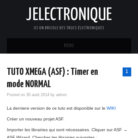
JELECTRONIQUE
ICI ON BRICOLE DES TRUCS ÉLECTRONIQUES
MENU
ACCUEIL
TUTO XMEGA (ASF) : Timer en
1
ELECTRONIQUE
mode NORMAL
DOMOTIQUE
Posted on
30 août 2014
by
admin
La derniere version de ce tuto est disponible sur le
WIKI
INFORMATIQUE
Créer un nouveau projet ASF.
WIKIELECTRONIQUE
Importer les librairies qui sont nécessaires. Cliquer sur ASF →
ASF Wizard. Chercher les librairies suivantes :