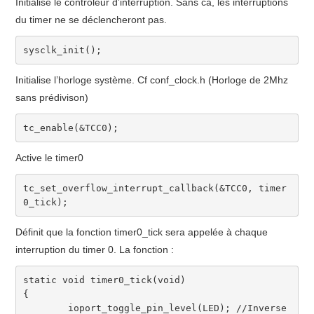
Initialise le controleur d’interruption. Sans ca, les interruptions
du timer ne se déclencheront pas.
sysclk_init
(
)
;
Initialise l’horloge système. Cf conf_clock.h (Horloge de 2Mhz
sans prédivison)
tc_enable
(
&
TCC0
)
;
Active le timer0
tc_set_overflow_interrupt_callback
(
&
TCC0
,
 timer
0_tick
)
;
Définit que la fonction timer0_tick sera appelée à chaque
interruption du timer 0. La fonction :
static
void
 timer0_tick
(
void
)
{
	ioport_toggle_pin_level
(
LED
)
;
//Inverse 