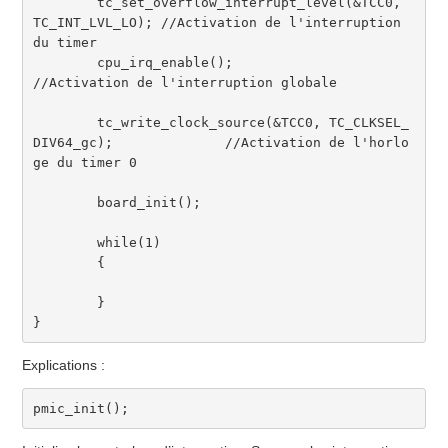
	tc_set_overflow_interrupt_level
(
&
TCC0
,
TC_INT_LVL_LO
)
;
//Activation de l'interruption 
du timer 
	cpu_irq_enable
(
)
;
//Activation de l'interruption globale					
	tc_write_clock_source
(
&
TCC0
,
 TC_CLKSEL_
DIV64_gc
)
;
//Activation de l'horlo
ge du timer 0
	board_init
(
)
;
while
(
1
)
{
}
}
Explications :
pmic_init
(
)
;